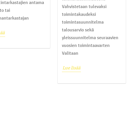
ilintarkastajien antama
Vahvistetaan tulevaksi
to tai
toimintakaudeksi
nantarkastajan
toimintasuunnitelma
talousarvio sekä
sää
yleissuunnitelma seuraavien
vuosien toimintaavarten
Valitaan
Lue lisää