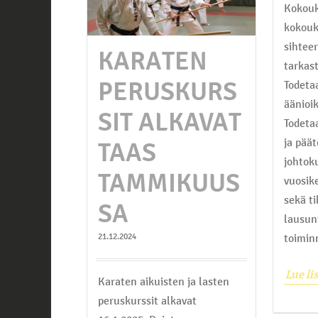
Kokouk
kokouk
sihteer
KARATEN
tarkas
PERUSKURS
Todeta
äänioi
SIT ALKAVAT
Todeta
ja pää
TAAS
johtok
TAMMIKUUS
vuosik
sekä t
SA
lausun
toimin
21.12.2024
Lue li
Karaten aikuisten ja lasten
peruskurssit alkavat