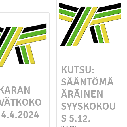
KUTSU:
SÄÄNTÖMÄ
KARAN
ÄRÄINEN
VÄTKOKO
SYYSKOKOU
 4.4.2024
S 5.12.