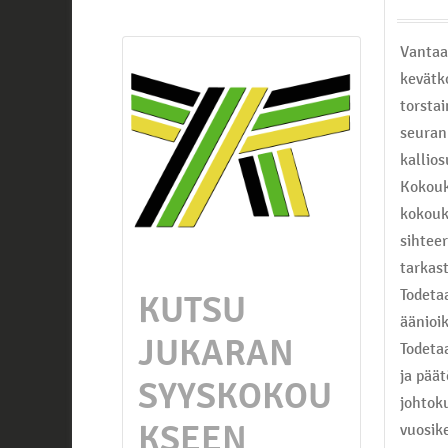
Vantaa
kevätk
torstai
seuran
kallios
Kokouk
kokouk
sihteer
tarkas
Todeta
KUTSU
äänioi
JUKARAN
Todeta
ja pää
SYYSKOKOU
johtok
KSEEN
vuosik