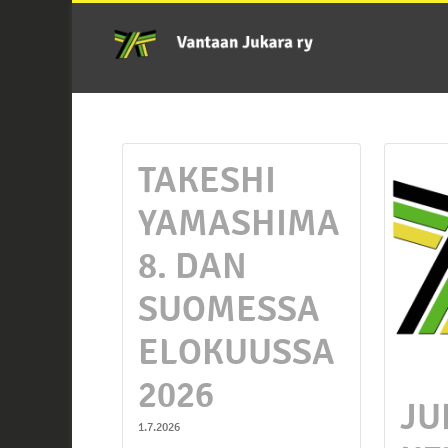
TAKESHI
YAMASHIMA
8. DAN
SUOMESSA
ELOKUUSSA
2026
JU
1.7.2026