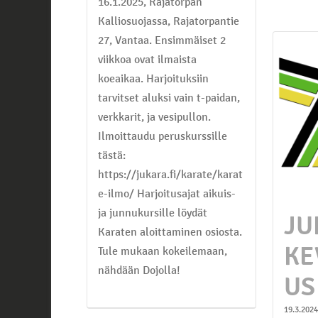
16.1.2025, Rajatorpan
Kalliosuojassa, Rajatorpantie
27, Vantaa. Ensimmäiset 2
viikkoa ovat ilmaista
koeaikaa. Harjoituksiin
tarvitset aluksi vain t-paidan,
verkkarit, ja vesipullon.
Ilmoittaudu peruskurssille
tästä:
https://jukara.fi/karate/karat
e-ilmo/ Harjoitusajat aikuis-
ja junnukursille löydät
JU
Karaten aloittaminen osiosta.
KE
Tule mukaan kokeilemaan,
nähdään Dojolla!
US
19.3.2024