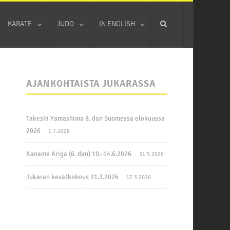
KARATE
JUDO
IN ENGLISH
AJANKOHTAISTA JUKARASSA
Takeshi Yamashima 8. dan Suomessa elokuussa
2026
1.7.2026
Kaname Ariga (6. dan) 10.-14.6.2026
31.5.2026
Jukaran kevätkokous 31.3.2026
17.3.2026