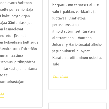
sen avaus Valitaan
harjoituksiin tarvitset aluksi
selle puheenjohtaja
vain t-paidan, verkkarit, ja
i kaksi pöytäkirjan
juotavaa. Lisätietoja
tajaa ääntenlaskijat
peruskurssista ja
an läsnäolevat
ilmoittautumiset:Karaten
keutetut jäsenet
aloittaminen – Vantaan
an kokouksen laillisuus
Jukara ry Harjoitusajat aikuis-
tösvaltaisuus Esitetään
ja junnukursille löydät
unnan laatima
Karaten aloittaminen osiosta.
ertomus ja tilinpäätös
Tule
ilintarkastajien antama
to tai
Lue lisää
nantarkastajan
sää