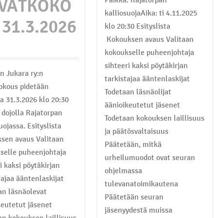
VÄTKOKO
kalliosuojaAika: ti 4.11.2025
 31.3.2026
klo 20:30 Esityslista
Kokouksen avaus Valitaan
kokoukselle puheenjohtaja
sihteeri kaksi pöytäkirjan
n Jukara ry:n
tarkistajaa ääntenlaskijat
okous pidetään
Todetaan läsnäolijat
na 31.3.2026 klo 20:30
äänioikeutetut jäsenet
 dojolla Rajatorpan
Todetaan kokouksen laillisuus
uojassa. Esityslista
ja päätösvaltaisuus
sen avaus Valitaan
Päätetään, mitkä
selle puheenjohtaja
urheilumuodot ovat seuran
i kaksi pöytäkirjan
ohjelmassa
tajaa ääntenlaskijat
tulevanatoimikautena
an läsnäolevat
Päätetään seuran
keutetut jäsenet
jäsenyydestä muissa
an kokouksen laillisuus