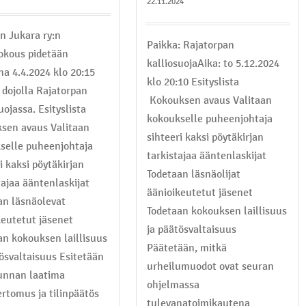
22.11.2024
n Jukara ry:n
Paikka: Rajatorpan
okous pidetään
kalliosuojaAika: to 5.12.2024
na 4.4.2024 klo 20:15
klo 20:10 Esityslista
 dojolla Rajatorpan
Kokouksen avaus Valitaan
uojassa. Esityslista
kokoukselle puheenjohtaja
sen avaus Valitaan
sihteeri kaksi pöytäkirjan
selle puheenjohtaja
tarkistajaa ääntenlaskijat
i kaksi pöytäkirjan
Todetaan läsnäolijat
tajaa ääntenlaskijat
äänioikeutetut jäsenet
an läsnäolevat
Todetaan kokouksen laillisuus
keutetut jäsenet
ja päätösvaltaisuus
an kokouksen laillisuus
Päätetään, mitkä
tösvaltaisuus Esitetään
urheilumuodot ovat seuran
unnan laatima
ohjelmassa
ertomus ja tilinpäätös
tulevanatoimikautena