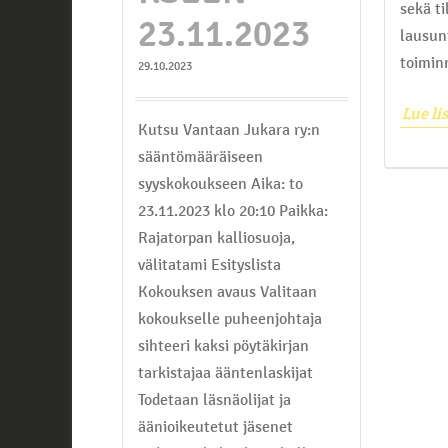
sekä t
23.11.2023
lausun
toimin
29.10.2023
Lue li
Kutsu Vantaan Jukara ry:n
sääntömääräiseen
syyskokoukseen Aika: to
23.11.2023 klo 20:10 Paikka:
Rajatorpan kalliosuoja,
välitatami Esityslista
Kokouksen avaus Valitaan
kokoukselle puheenjohtaja
sihteeri kaksi pöytäkirjan
tarkistajaa ääntenlaskijat
Todetaan läsnäolijat ja
äänioikeutetut jäsenet