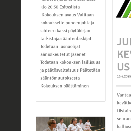
klo 20:30 Esityslista
Kokouksen avaus Valitaan
kokoukselle puheenjohtaja
sihteeri kaksi pöytäkirjan
JU
tarkistajaa ääntenlaskijat
Todetaan läsnäolijat
KE
äänioikeutetut jäsenet
Todetaan kokouksen laillisuus
US
ja päätösvaltaisuus Päätetään
16.4.2025
sääntömuutoksesta
Kokouksen päättäminen
Vantaa
kevätk
tiistai
seuran
kallios