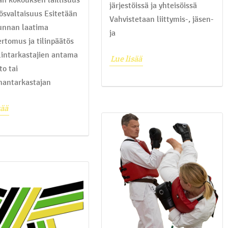
järjestöissä ja yhteisöissä
tösvaltaisuus Esitetään
Vahvistetaan liittymis-, jäsen-
unnan laatima
ja
ertomus ja tilinpäätös
ilintarkastajien antama
Lue lisää
to tai
nantarkastajan
sää