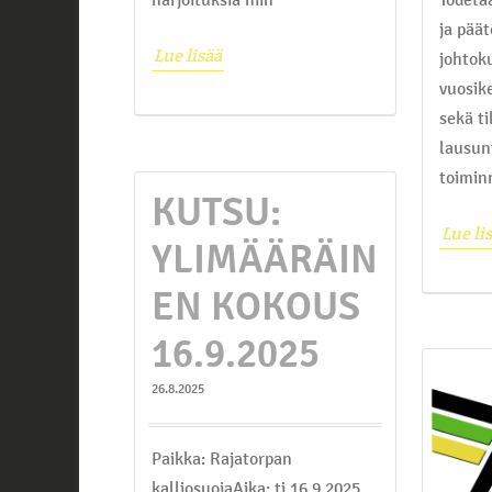
ja pää
Lue lisää
johtok
vuosik
sekä t
lausun
toimin
KUTSU:
Lue li
YLIMÄÄRÄIN
EN KOKOUS
16.9.2025
26.8.2025
Paikka: Rajatorpan
kalliosuojaAika: ti 16.9.2025