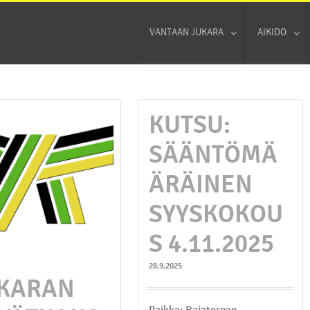
VANTAAN JUKARA
AIKIDO
KUTSU:
SÄÄNTÖMÄ
ÄRÄINEN
SYYSKOKOU
S 4.11.2025
28.9.2025
KARAN
Paikka: Rajatorpan