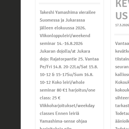
KE
Takeshi Yamashima vierailee
US
Suomessa ja Jukarassa
17.3.2026
jälleen elokuussa 2026.
Viikonloppuleiri/weekend
Vantaa
seminar 14.-16.8.2026
kevätk
Jukaran dojolla/at Jukara
tiistai
dojo: Rajatorpantie 25. Vantaa
seuran
Pe/Fri 14.8. 20-22La/Sat 15.8.
kallios
10-12 & 15-17Su/Sum 16.8.
Kokouk
10-12 Koko leiri/whole
kokouk
seminar 80 €1 harjoitus/one
sihteer
class: 25 €
tarkas
Viikkoharjoitukset/weekday
Todeta
classes Ennen leiriä
äänioi
Yamashima-sense ohjaa
Todeta
harjoituksia niin