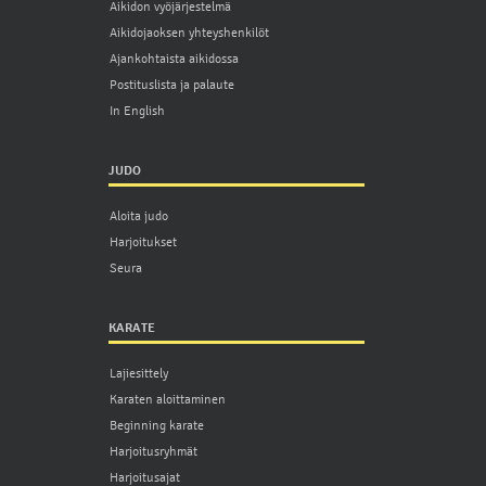
Aikidon vyöjärjestelmä
Aikidojaoksen yhteyshenkilöt
Ajankohtaista aikidossa
Postituslista ja palaute
In English
JUDO
Aloita judo
Harjoitukset
Seura
KARATE
Lajiesittely
Karaten aloittaminen
Beginning karate
Harjoitusryhmät
Harjoitusajat