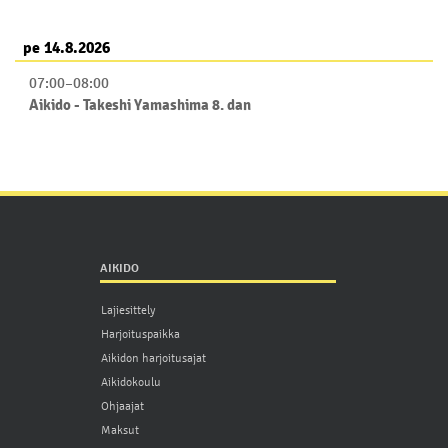
pe 14.8.2026
07:00
–
08:00
Aikido - Takeshi Yamashima 8. dan
AIKIDO
Lajiesittely
Harjoituspaikka
Aikidon harjoitusajat
Aikidokoulu
Ohjaajat
Maksut