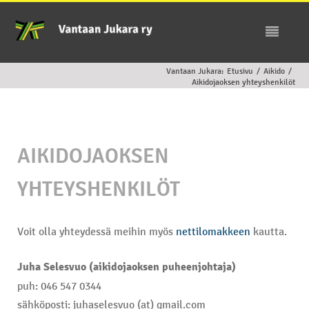
Vantaan Jukara:
Etusivu
/
Aikido
/
Aikidojaoksen yhteyshenkilöt
AIKIDOJAOKSEN
YHTEYSHENKILÖT
Voit olla yhteydessä meihin myös
nettilomakkeen
kautta.
Juha Selesvuo (aikidojaoksen puheenjohtaja)
puh: 046 547 0344
sähköposti: juhaselesvuo (at) gmail.com